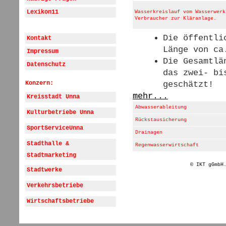
Lexikon11
Wasserkreislauf vom Wasserwerk
Verbraucher zur Kläranlage.
Die öffentli
Kontakt
Länge von ca
Impressum
Die Gesamtlä
Datenschutz
das zwei- bi
Konzern:
geschätzt!
mehr...
Kreisstadt Unna
Abwasserableitung
Kulturbetriebe Unna
Rückstausicherung
SportServiceUnna
Drainagen
Stadthalle &
Regenwasserwirtschaft
Stadtmarketing
© IKT gGmbH
Stadtwerke
Verkehrsbetriebe
Wirtschaftsbetriebe