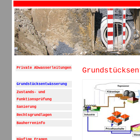
Private Abwasserleitungen
Grundstücksen
Grundstücksentwässerung
Zustands- und
Funktionsprüfung
Sanierung
Rechtsgrundlagen
Bauherreninfo
Häufige Fragen